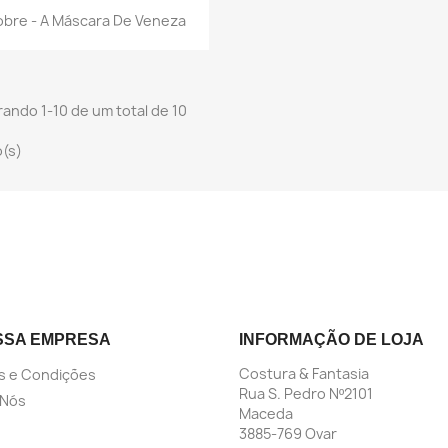

Vista rápida
bre - A Máscara De Veneza
ando 1-10 de um total de 10
o(s)
SSA EMPRESA
INFORMAÇÃO DE LOJA
Costura & Fantasia
s e Condições
Rua S. Pedro Nº2101
 Nós
Maceda
3885-769 Ovar