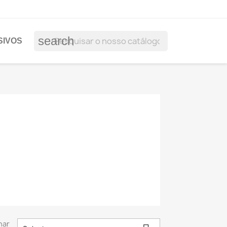
search
SIVOS
nar