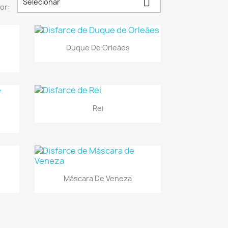

Selecionar
or:

Vista rápida
Duque De Orleães

Vista rápida
Rei

Vista rápida
Máscara De Veneza