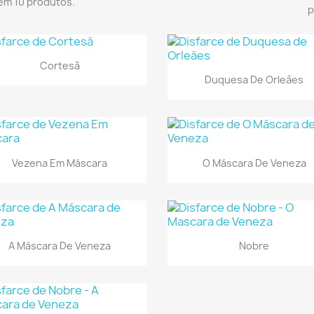
em 10 produtos.
p

Vista rápida
Cortesã

Vista rápida
Duquesa De Orleães


Vista rápida
Vista rápida
Vezena Em Máscara
O Máscara De Veneza


Vista rápida
Vista rápida
A Máscara De Veneza
Nobre