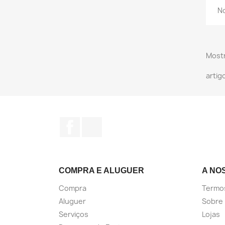
No
Mostr
artig
Facebook
Instagram
COMPRA E ALUGUER
A NO
Compra
Termo
Aluguer
Sobre
Serviços
Lojas