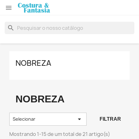

search
NOBREZA
NOBREZA

Selecionar
FILTRAR
Mostrando 1-15 de um total de 21 artigo(s)