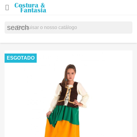

search
ESGOTADO